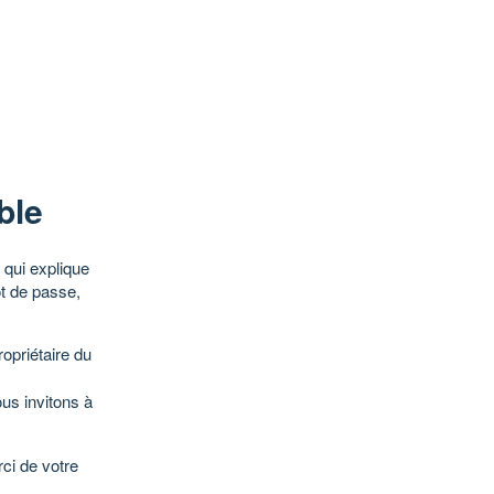
ble
qui explique
ot de passe,
opriétaire du
ous invitons à
ci de votre