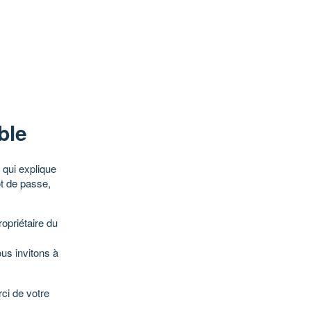
ble
qui explique
ot de passe,
opriétaire du
ous invitons à
ci de votre