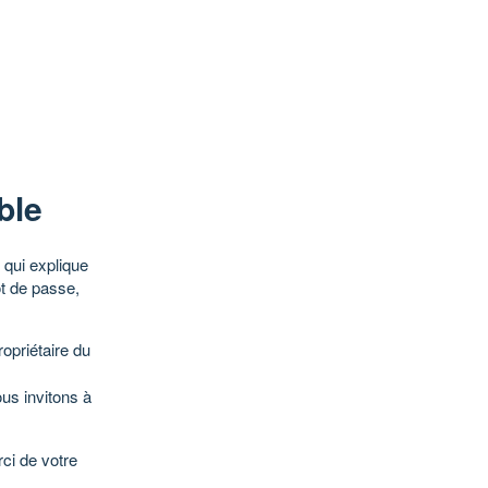
ble
qui explique
ot de passe,
opriétaire du
ous invitons à
ci de votre