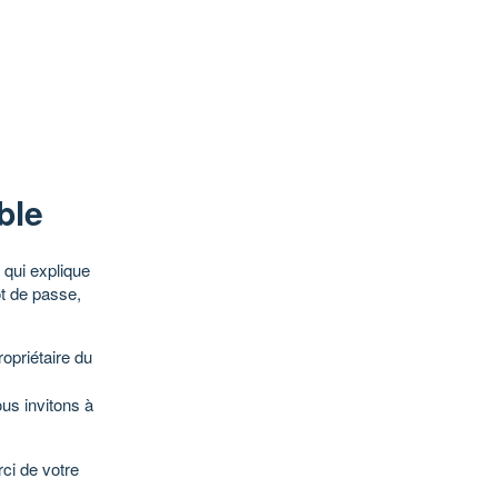
ble
qui explique
ot de passe,
opriétaire du
ous invitons à
ci de votre