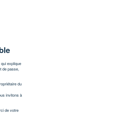
ble
qui explique
ot de passe,
opriétaire du
ous invitons à
ci de votre