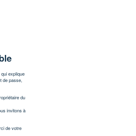
ble
qui explique
ot de passe,
opriétaire du
ous invitons à
ci de votre