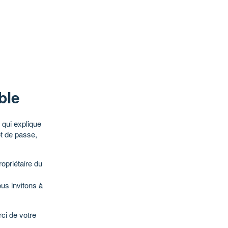
ble
qui explique
ot de passe,
opriétaire du
ous invitons à
ci de votre