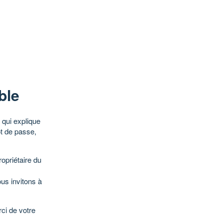
ble
qui explique
ot de passe,
opriétaire du
ous invitons à
ci de votre